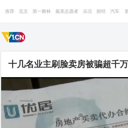
微博
APP
更多
推荐
见文
第一舞林
最美志愿者
乐活
财经
汽车
十几名业主刷脸卖房被骗超千
应_第一视频