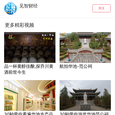
见智财经
关注
更多精彩视频
品一杯黄醇佳酿,探乔川黄
航拍华池-范公祠
酒前世今生
30秒带你看遍华池农产品
30秒带你游览华池范公祠