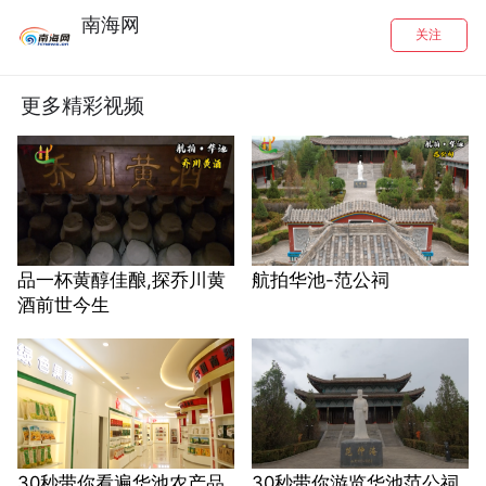
南海网
关注
更多精彩视频
品一杯黄醇佳酿,探乔川黄
航拍华池-范公祠
酒前世今生
30秒带你看遍华池农产品
30秒带你游览华池范公祠