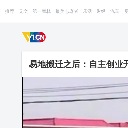
登录
微博
APP
更多
推荐
见文
第一舞林
最美志愿者
乐活
财经
汽车
易地搬迁之后：自主创业
视频