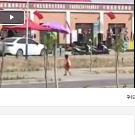
Play
Video
举报