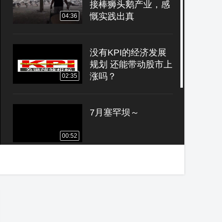
接棒狮头鹅产业，感
慨实践出真
04:36
没有KPI的经济发展
规划 还能带动股市上
涨吗？
02:35
7月塞罕坝～
00:52
柞水“小木耳”是如何
长为“大产业”的？
02:52