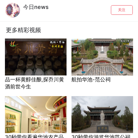
今日news
关注
更多精彩视频
品一杯黄醇佳酿,探乔川黄
航拍华池-范公祠
酒前世今生
30秒带你看遍华池农产品
30秒带你游览华池范公祠