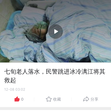
七旬老人落水，民警跳进冰冷漓江将其
救起
12-08 03:02
0
收藏
分享