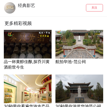
经典影艺
关注
更多精彩视频
品一杯黄醇佳酿,探乔川黄
航拍华池-范公祠
酒前世今生
30秒带你看遍华池农产品
30秒带你游览华池范公祠