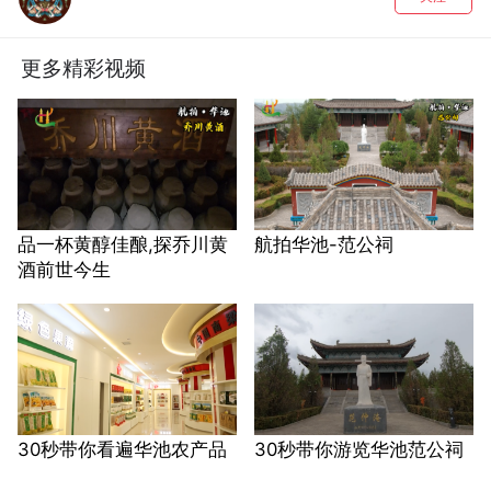
更多精彩视频
品一杯黄醇佳酿,探乔川黄
航拍华池-范公祠
酒前世今生
30秒带你看遍华池农产品
30秒带你游览华池范公祠