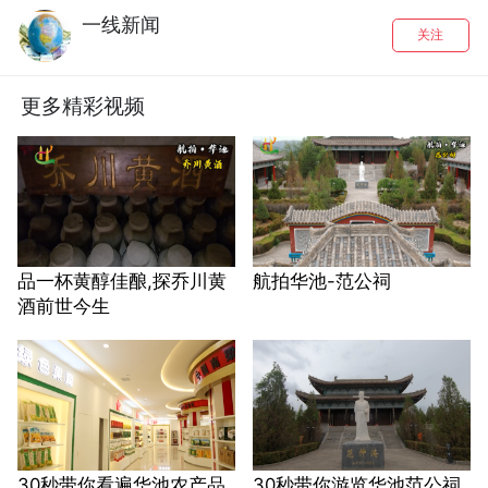
一线新闻
关注
更多精彩视频
品一杯黄醇佳酿,探乔川黄
航拍华池-范公祠
酒前世今生
30秒带你看遍华池农产品
30秒带你游览华池范公祠