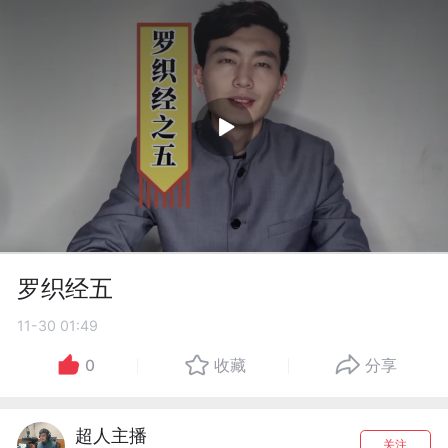
罗织经五
11-30 01:49
0
收藏
分享
超人主播
关注