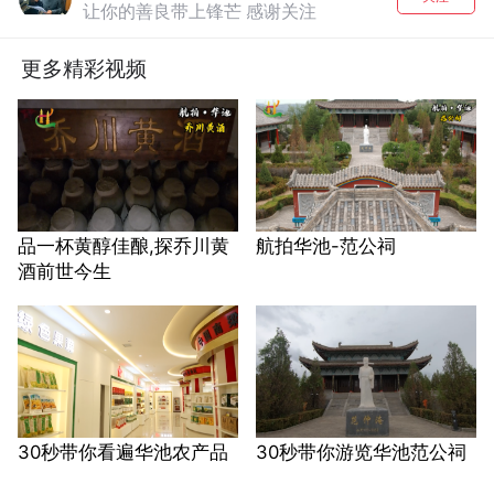
让你的善良带上锋芒 感谢关注
更多精彩视频
品一杯黄醇佳酿,探乔川黄
航拍华池-范公祠
酒前世今生
30秒带你看遍华池农产品
30秒带你游览华池范公祠