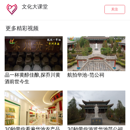
文化大课堂
关注
更多精彩视频
品一杯黄醇佳酿,探乔川黄
航拍华池-范公祠
酒前世今生
30秒带你看遍华池农产品
30秒带你游览华池范公祠