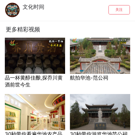
文化时间
关注
更多精彩视频
品一杯黄醇佳酿,探乔川黄
航拍华池-范公祠
酒前世今生
30秒带你看遍华池农产品
30秒带你游览华池范公祠