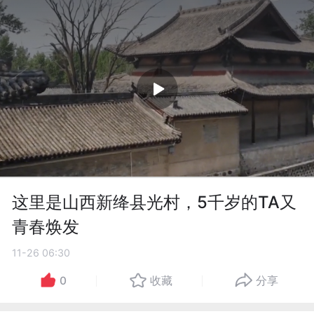
这里是山西新绛县光村，5千岁的TA又
青春焕发
11-26 06:30
0
收藏
分享