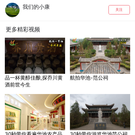
我们的小康
关注
更多精彩视频
品一杯黄醇佳酿,探乔川黄
航拍华池-范公祠
酒前世今生
30秒带你看遍华池农产品
30秒带你游览华池范公祠