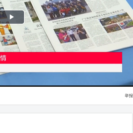
Play
Video
举报