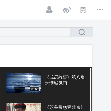
《成语故事》第八集
之满城风雨
00:59
《苏爷带您逛北京》