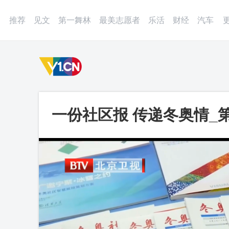
登录
微博
APP
更多
推荐
见文
第一舞林
最美志愿者
乐活
财经
汽车
一份社区报 传递冬奥情_