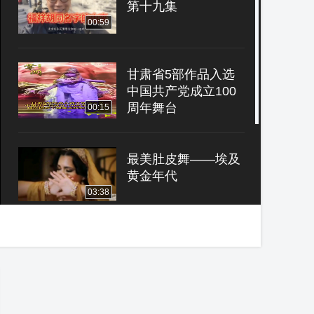
第十九集
00:59
甘肃省5部作品入选
中国共产党成立100
周年舞台
00:15
最美肚皮舞——埃及
黄金年代
03:38
《苏爷带您逛北京》
第二十一集
00:59