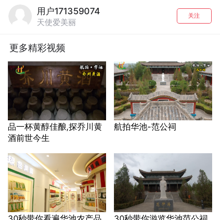
用户171359074
关注
天使爱美丽
更多精彩视频
品一杯黄醇佳酿,探乔川黄
航拍华池-范公祠
酒前世今生
30秒带你看遍华池农产品
30秒带你游览华池范公祠