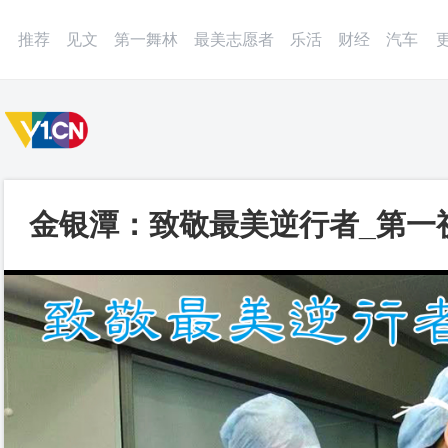
微博
APP
更多
推荐
见文
第一舞林
最美志愿者
乐活
财经
汽车
金银潭：致敬最美逆行者_第一