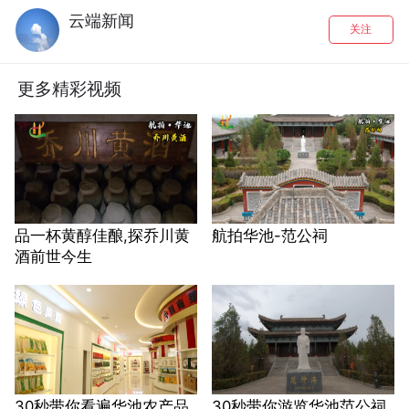
云端新闻
关注
更多精彩视频
品一杯黄醇佳酿,探乔川黄
航拍华池-范公祠
酒前世今生
30秒带你看遍华池农产品
30秒带你游览华池范公祠