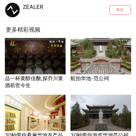
ZEALER
关注
更多精彩视频
品一杯黄醇佳酿,探乔川黄
航拍华池-范公祠
酒前世今生
30秒带你看遍华池农产品
30秒带你游览华池范公祠