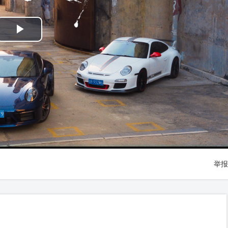
Play
Video
举报