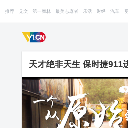
登录
微博
APP
更多
推荐
见文
第一舞林
最美志愿者
乐活
财经
汽车
天才绝非天生 保时捷911