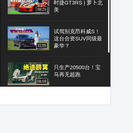
时捷GT3RS | 萝卜北
美
08:29
试驾别克昂科威S！
这台合资SUV同级最
豪华？
11:05
只生产20500台！宝
马再无超跑
08:09
最亲民的意大利豪
车！30万值不值得？
08:41