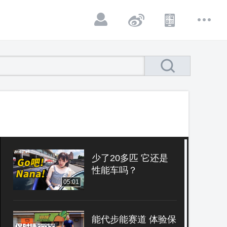
少了20多匹 它还是
性能车吗？
05:01
能代步能赛道 体验保