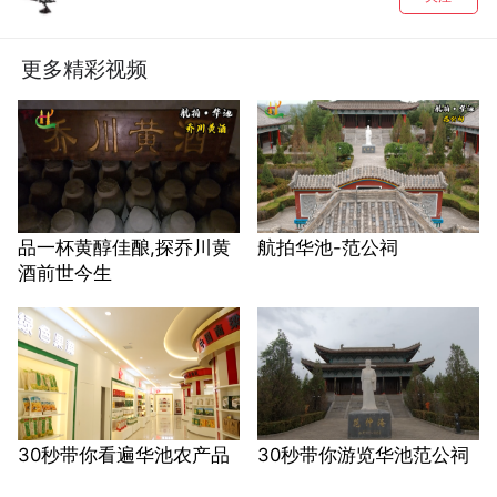
更多精彩视频
品一杯黄醇佳酿,探乔川黄
航拍华池-范公祠
酒前世今生
30秒带你看遍华池农产品
30秒带你游览华池范公祠