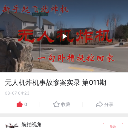
无人机炸机事故惨案实录 第011期
08-07 04:23
0
收藏
分享
航拍视角
关注