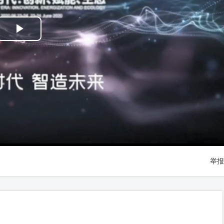
Play
Video
举报