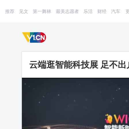
登录
微博
APP
更多
推荐
见文
第一舞林
最美志愿者
乐活
财经
汽车
云端逛智能科技展 足不出