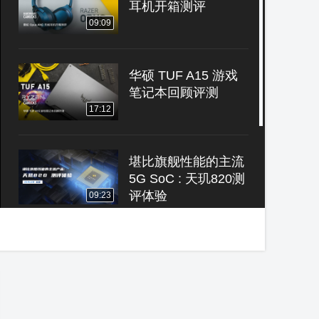
耳机开箱测评
09:09
华硕 TUF A15 游戏
笔记本回顾评测
17:12
堪比旗舰性能的主流
5G SoC : 天玑820测
评体验
09:23
办公使用场景的投影
仪怎么选？
07:06